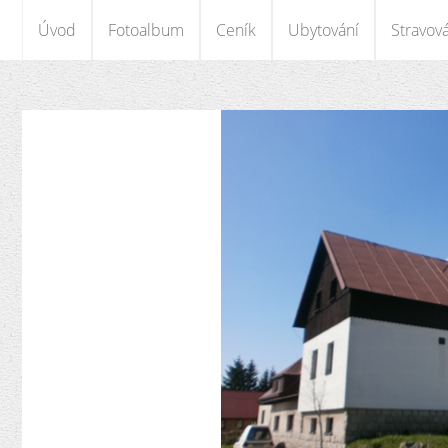
Úvod
Fotoalbum
Ceník
Ubytování
Stravov