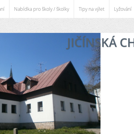
ání
Nabídka pro školy / školky
Tipy na výlet
Lyžování
JIČÍNSKÁ C