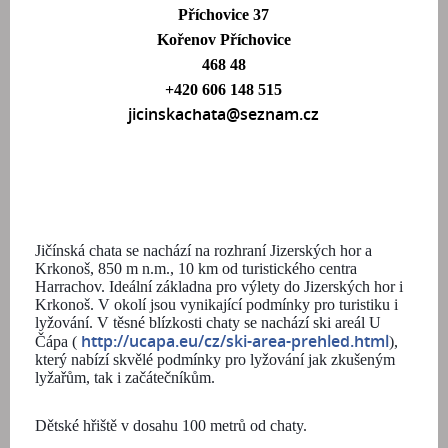
Příchovice 37
Kořenov Příchovice
468 48
+420 606 148 515
jicinskachata@seznam.cz
Jičínská chata se nachází na rozhraní Jizerských hor a
Krkonoš, 850 m n.m., 10 km od turistického centra
Harrachov. Ideální
základna pro výlety do Jizerských hor i
Krkonoš. V okolí jsou vynikající podmínky pro turistiku i
lyžování. V těsné blízkosti chaty se nachází ski areál U
http://ucapa.eu/cz/ski-area-prehled.html
Čápa (
),
který nabízí skvělé podmínky pro lyžování jak zkušeným
lyžařům, tak i začátečníkům.
Dětské hřiště v dosahu 100 metrů od chaty.