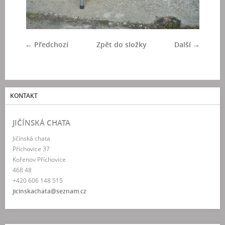
← Předchozí
Zpět do složky
Další →
KONTAKT
JIČÍNSKÁ CHATA
Jičínská chata
Příchovice 37
Kořenov Příchovice
468 48
+420 606 148 515
jicinskachata@seznam.cz